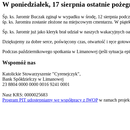
W poniedziałek, 17 sierpnia ostatnie poże
Śp. ks. Jaromir Buczak zginął w wypadku w środę, 12 sierpnia podcz
śp. ks. Jaromira zostanie złożone na miejscowym cmentarzu. W piątek
Śp. ks. Jaromir już jako kleryk brał udział w naszych wakacyjnych 
Dziękujemy za dobre serce, poświęcony czas, otwartość i ręce gotow
Podczas październikowego spotkania w Limanowej (jeśli sytuacja epi
Wspomóż nas
Katolickie Stowarzyszenie "Cyrenejczyk",
Bank Spółdzielczy w Limanowej
23 8804 0000 0000 0016 9241 0001
Nasz KRS: 0000025683
Program PIT udostępniamy we współpracy z IWOP
w ramach proje