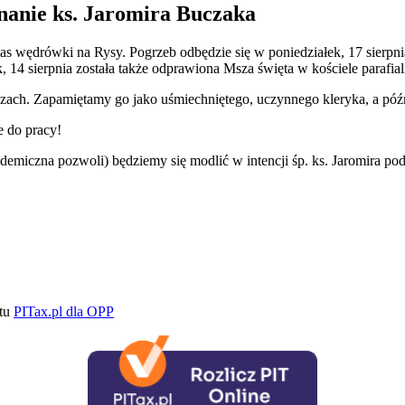
gnanie ks. Jaromira Buczaka
as wędrówki na Rysy. Pogrzeb odbędzie się w poniedziałek, 17 sierpni
, 14 sierpnia została także odprawiona Msza święta w kościele parafial
oazach. Zapamiętamy go jako uśmiechniętego, uczynnego kleryka, a późn
e do pracy!
demiczna pozwoli) będziemy się modlić w intencji śp. ks. Jaromira po
ktu
PITax.pl dla OPP