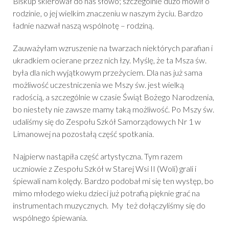
Biskup skierował do nas słowo; szczególnie dużo mówił o
rodzinie, o jej wielkim znaczeniu w naszym życiu. Bardzo
ładnie nazwał naszą wspólnotę – rodziną.
Zauważyłam wzruszenie na twarzach niektórych parafian i
ukradkiem ocierane przez nich łzy. Myślę, że ta Msza św.
była dla nich wyjątkowym przeżyciem. Dla nas już sama
możliwość uczestniczenia we Mszy św. jest wielką
radością, a szczególnie w czasie Świąt Bożego Narodzenia,
bo niestety nie zawsze mamy taką możliwość. Po Mszy św.
udaliśmy się do Zespołu Szkół Samorządowych Nr 1 w
Limanowej na pozostałą część spotkania.
Najpierw nastąpiła część artystyczna. Tym razem
uczniowie z Zespołu Szkół w Starej Wsi II (Woli) grali i
śpiewali nam kolędy. Bardzo podobał mi się ten występ, bo
mimo młodego wieku dzieci już potrafią pięknie grać na
instrumentach muzycznych. My też dołączyliśmy się do
wspólnego śpiewania.