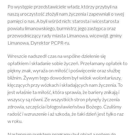
Po występie przedstawiciele władz, którzy przybyli na
naszą uroczystość złożyli nam życzenia i zapewniali o swej
pamięci o nas. A byli wśród nich: starosta i wicestarosta
powiatu limanowskiego, burmistrz, jego zastępca oraz
przewodniczący rady miasta Limanowa, wicewójt gminy
Limanowa, Dyrektor PCPR-ru.
Wreszcie nadszedł czas na wspólne dzielenie się
opłatkiem i składanie sobie życzeń. Przełamany opłatek to
piękny znak, wyraża on miłość i poświęcenie oraz służbę
bliźnim. Żywym tego dowodem był widok wolontariuszy,
klęczących przy wózkach i składających nam życzenia. To
jest właśnie ta miłość, która sprawia, że bariery znikają i
wszyscy są równi. Ze wszystkich stron płynęły życzenia
zdrowia, szczęścia i błogosławieństwa Bożego. Czuliśmy
radość i wzruszenie i aż szkoda, że taki dzień jest tylko raz
w roku.
Następnym punktem programu był obiad a potem do