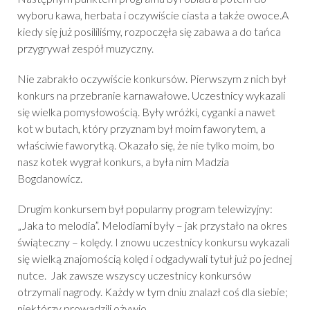
wyboru kawa, herbata i oczywiście ciasta a także owoce.A
kiedy się już posililiśmy, rozpoczęła się zabawa a do tańca
przygrywał zespół muzyczny.
Nie zabrakło oczywiście konkursów. Pierwszym z nich był
konkurs na przebranie karnawałowe. Uczestnicy wykazali
się wielka pomysłowością. Były wróżki, cyganki a nawet
kot w butach, który przyznam był moim faworytem, a
właściwie faworytką. Okazało się, że nie tylko moim, bo
nasz kotek wygrał konkurs, a była nim Madzia
Bogdanowicz.
Drugim konkursem był popularny program telewizyjny:
„Jaka to melodia”. Melodiami były – jak przystało na okres
świąteczny – kolędy. I znowu uczestnicy konkursu wykazali
się wielką znajomością kolęd i odgadywali tytuł już po jednej
nutce. Jak zawsze wszyscy uczestnicy konkursów
otrzymali nagrody. Każdy w tym dniu znalazł coś dla siebie;
niektórzy prowadzili ożywio