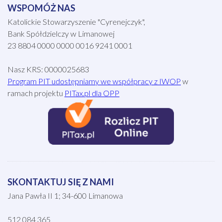
WSPOMÓŻ NAS
Katolickie Stowarzyszenie "Cyrenejczyk",
Bank Spółdzielczy w Limanowej
23 8804 0000 0000 0016 9241 0001
Nasz KRS: 0000025683
Program PIT udostępniamy we współpracy z IWOP
w
ramach projektu
PITax.pl dla OPP
SKONTAKTUJ SIĘ Z NAMI
Jana Pawła II 1; 34-600 Limanowa
512 084 365