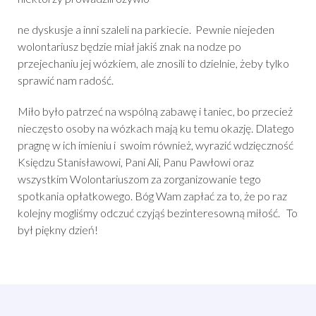
ne dyskusje a inni szaleli na parkiecie. Pewnie niejeden
wolontariusz będzie miał jakiś znak na nodze po
przejechaniu jej wózkiem, ale znosili to dzielnie, żeby tylko
sprawić nam radość.
Miło było patrzeć na wspólną zabawę i taniec, bo przecież
nieczęsto osoby na wózkach mają ku temu okazję. Dlatego
pragnę w ich imieniu i swoim również, wyrazić wdzięczność
Księdzu Stanisławowi, Pani Ali, Panu Pawłowi oraz
wszystkim Wolontariuszom za zorganizowanie tego
spotkania opłatkowego. Bóg Wam zapłać za to, że po raz
kolejny mogliśmy odczuć czyjąś bezinteresowną miłość. To
był piękny dzień!