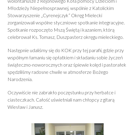
wolontariusze z Rejonowego Koła pomocy Dzieciom i
Młodzieży Niepełnosprawnej, wspólnie z Katolickim
Stowarzyszenie „Cyrenejczyk” Okręg Mielecki
zorganizowali wspólne styczniowe spotkanie integracyjne.
Spotkanie rozpoczęto Mszą Świętą i kazaniem, którą
celebrował Ks. Tomasz, Duszpasterz okręgu mieleckiego.
Następnie udaliśmy się do KOK przy tej parafii, gdzie przy
wspólnym łamaniu się opłatkiem i składaniu sobie życzeń
świąteczno-noworocznych oraz śpiewie kolęd i pastorałek
spędziliśmy radosne chwile w atmosferze Bożego
Narodzenia.
Oczywiście nie zabrakło poczęstunku przy herbatce i
ciasteczkach. Całość uświetniali nam chłopcy z gitarą
Wiesław i Janusz.