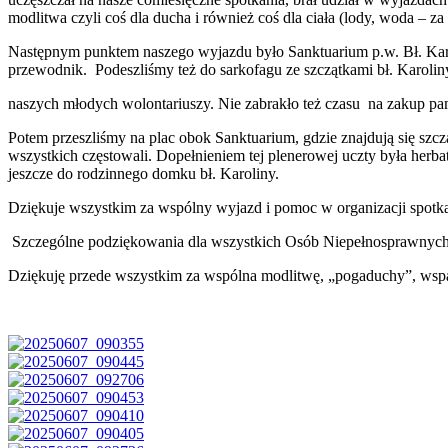
modlitwa czyli coś dla ducha i również coś dla ciała (lody, woda – z
Następnym punktem naszego wyjazdu było Sanktuarium p.w. Bł. Karol
przewodnik. Podeszliśmy też do sarkofagu ze szczątkami bł. Karoli
naszych młodych wolontariuszy. Nie zabrakło też czasu na zakup pa
Potem przeszliśmy na plac obok Sanktuarium, gdzie znajdują się szczą
wszystkich częstowali. Dopełnieniem tej plenerowej uczty była herba
jeszcze do rodzinnego domku bł. Karoliny.
Dziękuje wszystkim za wspólny wyjazd i pomoc w organizacji spotka
Szczególne podziękowania dla wszystkich Osób Niepełnosprawnych 
Dziękuję przede wszystkim za wspólna modlitwę, „pogaduchy”, wspan