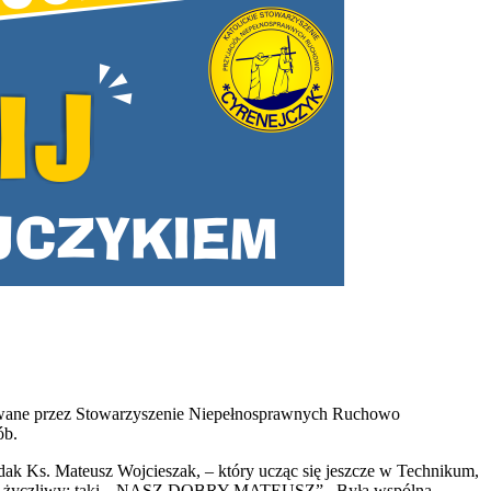
izowane przez Stowarzyszenie Niepełnosprawnych Ruchowo
ób.
 Ks. Mateusz Wojcieszak, – który ucząc się jeszcze w Technikum,
hnięty, życzliwy; taki „NASZ DOBRY MATEUSZ” . Była wspólna