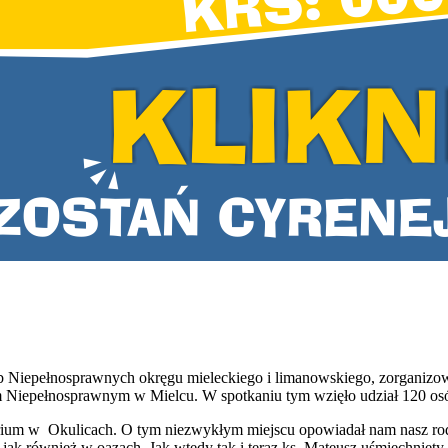
Osób Niepełnosprawnych okręgu mieleckiego i limanowskiego, zorgan
Niepełnosprawnym w Mielcu. W spotkaniu tym wzięło udział 120 os
um w Okulicach. O tym niezwykłym miejscu opowiadał nam nasz rodak
ach jak również w oazach. Jak wtedy tak i teraz ks. Mateusz uśmiec