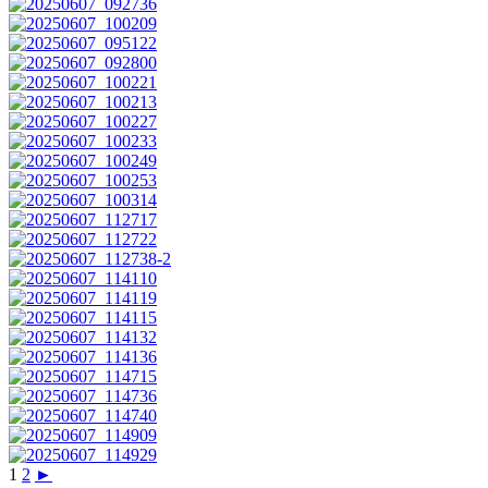
1
2
►