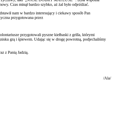
zmowy. Czas minął bardzo szybko, aż żal było odjeżdżać.
dstawił nam w bardzo interesujący i ciekawy sposób Pan
uzyczna przygotowana przez
lontariusze przygotowali pyszne kiełbaski z grilla, którymi
ognisku grą i śpiewem. Udając się w drogę powrotną, podjechaliśmy
z z Panią Jadzią.
/Ala/