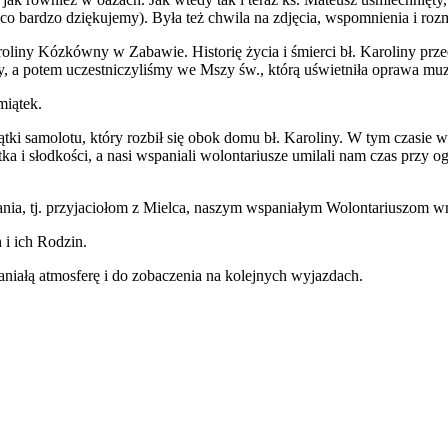
a co bardzo dziękujemy). Była też chwila na zdjęcia, wspomnienia i ro
iny Kózkówny w Zabawie. Historię życia i śmierci bł. Karoliny prze
ny, a potem uczestniczyliśmy we Mszy św., którą uświetniła oprawa m
miątek.
tki samolotu, który rozbił się obok domu bł. Karoliny. W tym czasie wo
tka i słodkości, a nasi wspaniali wolontariusze umilali nam czas przy 
nia, tj. przyjaciołom z Mielca, naszym wspaniałym Wolontariuszom wra
i ich Rodzin.
iałą atmosferę i do zobaczenia na kolejnych wyjazdach.