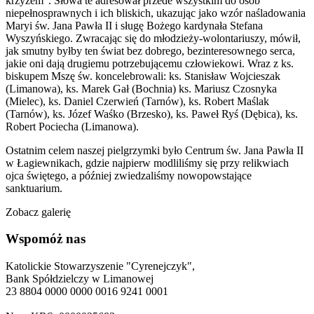
krzyżem”. Słowa te adresował przede wszystkim do osób
niepełnosprawnych i ich bliskich, ukazując jako wzór naśladowania
Maryi św. Jana Pawła II i sługę Bożego kardynała Stefana
Wyszyńskiego. Zwracając się do młodzieży-wolontariuszy, mówił,
jak smutny byłby ten świat bez dobrego, bezinteresownego serca,
jakie oni dają drugiemu potrzebującemu człowiekowi. Wraz z ks.
biskupem Mszę św. koncelebrowali: ks. Stanisław Wojcieszak
(Limanowa), ks. Marek Gał (Bochnia) ks. Mariusz Czosnyka
(Mielec), ks. Daniel Czerwień (Tarnów), ks. Robert Maślak
(Tarnów), ks. Józef Waśko (Brzesko), ks. Paweł Ryś (Dębica), ks.
Robert Pociecha (Limanowa).
Ostatnim celem naszej pielgrzymki było Centrum św. Jana Pawła II
w Łagiewnikach, gdzie najpierw modliliśmy się przy relikwiach
ojca świętego, a później zwiedzaliśmy nowopowstające
sanktuarium.
Zobacz galerię
Wspomóż nas
Katolickie Stowarzyszenie "Cyrenejczyk",
Bank Spółdzielczy w Limanowej
23 8804 0000 0000 0016 9241 0001