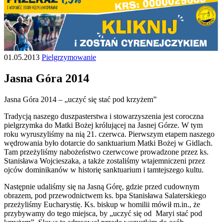
01.05.2013
Pielgrzymowanie
Jasna Góra 2014
Jasna Góra 2014 – „uczyć się stać pod krzyżem”
Tradycją naszego duszpasterstwa i stowarzyszenia jest coroczna
pielgrzymka do Matki Bożej królującej na Jasnej Górze. W tym
roku wyruszyliśmy na nią 21. czerwca. Pierwszym etapem naszego
wędrowania było dotarcie do sanktuarium Matki Bożej w Gidlach.
Tam przeżyliśmy nabożeństwo czerwcowe prowadzone przez ks.
Stanisława Wojcieszaka, a także zostaliśmy wtajemniczeni przez
ojców dominikanów w historię sanktuarium i tamtejszego kultu.
Następnie udaliśmy się na Jasną Górę, gdzie przed cudownym
obrazem, pod przewodnictwem ks. bpa Stanisława Salaterskiego
przeżyliśmy Eucharystię. Ks. biskup w homilii mówił m.in., że
przybywamy do tego miejsca, by „uczyć się od Maryi stać pod